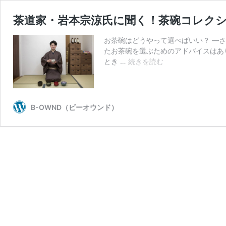
茶道家・岩本宗涼氏に聞く！茶碗コレク
お茶碗はどうやって選べばいい？ ―
たお茶碗を選ぶためのアドバイスはあ
茶
とき …
続きを読む
道
家・
岩
本
B-OWND（ビーオウンド）
宗
涼
氏
に
聞
く！
茶
碗
コ
レ
ク