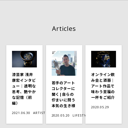
Articles
漆芸家 浅井
オンライン飲
康宏インタビ
み会と酒器｜
若手のアート
ュー｜透明な
アート作品で
コレクターに
思考、艶やか
味わう至福の
聞く|自らの
な記憶（前
一杯をご紹介
佇まいに問う
編）
本気の生き様
2020.05.29
2021.06.30
ARTIST
2020.05.20
LIFESTYLE