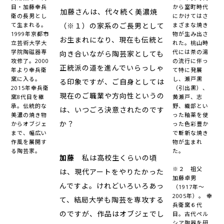
目・加藤幸兵
から室町時代
――加藤さんは、代々続く美濃焼
衛の長男とし
にかけてはさ
て生まれる。
（※１）の家系のご長男として
まざまな焼き
1999年京都市
物が生み出さ
お生まれになり、現在も伝統と
立芸術大学大
れた。桃山時
学院陶磁器専
代には茶の湯
向き合いながら陶芸家としても
攻修了。2000
の流行に伴っ
正統派の道を進んでいらっしゃ
年より幸兵衛
て特に発展
窯に入る。
し、瀬戸黒
る印象ですが、ご自身としては
2015年幸兵衛
（引出黒）、
現在のご職業や方向性というの
窯8代目を継
黄瀬戸、志
承。伝統的な
野、織部とい
は、いつごろ決意されたのです
美濃の焼き物
った釉薬を使
か？
からオブジェ
った色彩豊か
まで、幅広い
で斬新な焼き
作風を展開す
物が生まれ
る陶芸家。
た。
加藤
私は高校生くらいの頃
※２ 祖父
は、現代アートをやりたかった
加藤卓男
んですよ。けれどいろいろあっ
（1917年～
2005年）。 幸
て、結局大学も陶芸を専攻する
兵衛窯６代
のですが、作品はオブジェでし
目。古代ペル
シア陶器を研