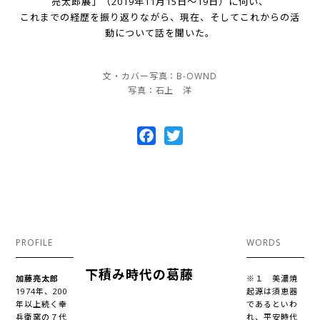
亮太郎展」（2019年11月15日～19日）に伺い、
これまでの経歴を振り返りながら、現在、そしてこれからの活
動について話を聞いた。
文・カバー写真：B-OWND
写真：石上 洋
Facebook
Twitter
PROFILE
WORDS
下積み時代の葛藤
加藤亮太郎
※１ 美濃焼
1974年、200
起源は須恵器
年以上続く幸
であるといわ
兵衛窯の７代
れ、平安時代