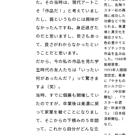
た。その当時は、現代アートこ
究し、名陶ラ
そ「作品だ！」と考えていまし
スター彩の再
現に成功した
たし、器というものには興味が
功績などで知
られる。美濃
なかったんですね。身近過ぎた
焼と異文化を
のだと思いますし、若さもあっ
融合させた、
色彩豊かでエ
て、良さがわからなかったとい
キゾチックな
うことだと思います。
作品を生み出
した。1988年
だから、今の私の作品を見た学
紫綬褒章、
生時代の友人たちは「いったい
1995年人間国
宝認定。著書
何があったんだ？」って驚きま
に『やきもの
すよ（笑）。
のシルクロー
ド』（中日新
当時、すでに個展も開催してい
聞社）、『ラ
スター彩遊
たのですが、卒業後は美濃に戻
記・砂漠が誘
って家業を継ぐことになりまし
う』（日本経
済新聞社、）
て、そこからの下積みの５年間
など。
って、これから自分がどんな立
※３ 桃山陶