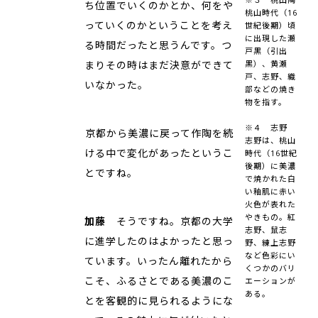
ち位置でいくのかとか、何をや
桃山時代（16
っていくのかということを考え
世紀後期）頃
に出現した瀬
る時間だったと思うんです。つ
戸黒（引出
まりその時はまだ決意ができて
黒）、黄瀬
戸、志野、織
いなかった。
部などの焼き
物を指す。
※４ 志野
――京都から美濃に戻って作陶を続
志野は、桃山
ける中で変化があったというこ
時代（16世紀
後期）に美濃
とですね。
で焼かれた白
い釉肌に赤い
火色が表れた
やきもの。紅
加藤
そうですね。京都の大学
志野、鼠志
に進学したのはよかったと思っ
野、練上志野
など色彩にい
ています。いったん離れたから
くつかのバリ
こそ、ふるさとである美濃のこ
エーションが
ある。
とを客観的に見られるようにな