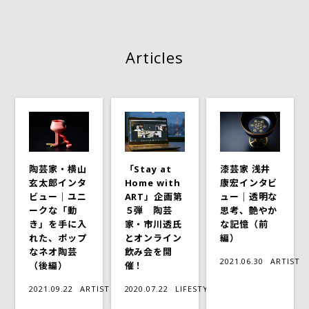
Articles
陶芸家・横山
「Stay at
漆芸家 浅井
玄太郎インタ
Home with
康宏インタビ
ビュー｜ユニ
ART」企画第
ュー｜透明な
ークな「動
５弾 陶芸
思考、艶やか
き」を手に入
家・市川透氏
な記憶（前
れた、ポップ
とオンライン
編）
なネオ陶芸
飲み会を開
2021.06.30
ARTIST
（後編）
催！
2021.09.22
ARTIST
2020.07.22
LIFESTYLE