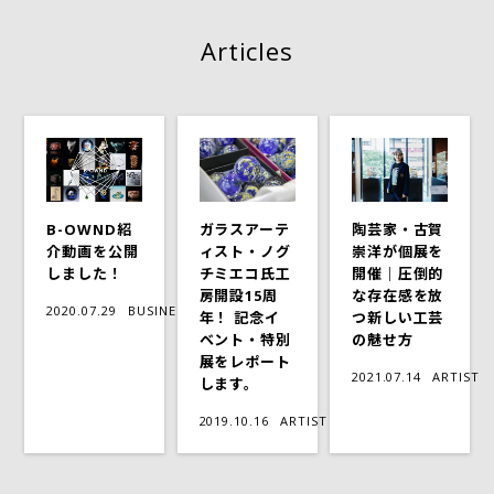
Articles
B-OWND紹
ガラスアーテ
陶芸家・古賀
介動画を公開
ィスト・ノグ
崇洋が個展を
しました！
チミエコ氏工
開催｜圧倒的
房開設15周
な存在感を放
2020.07.29
BUSINESS
年！ 記念イ
つ新しい工芸
ベント・特別
の魅せ方
展をレポート
2021.07.14
ARTIST
します。
2019.10.16
ARTIST