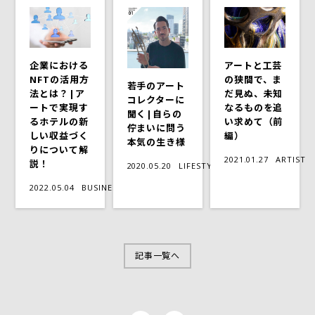
企業における
アートと工芸
NFTの活用方
の狭間で、ま
若手のアート
法とは？|ア
だ見ぬ、未知
コレクターに
ートで実現す
なるものを追
聞く|自らの
るホテルの新
い求めて（前
佇まいに問う
しい収益づく
編）
本気の生き様
りについて解
2021.01.27
ARTIST
説！
2020.05.20
LIFESTYLE
2022.05.04
BUSINESS
記事一覧へ