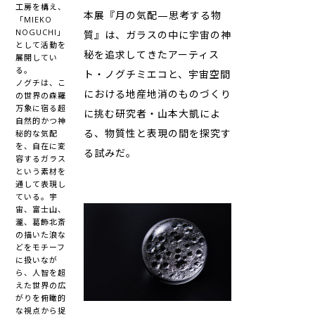
工房を構え、
本展『月の気配—思考する物
「MIEKO
NOGUCHI」
質』は、ガラスの中に宇宙の神
として活動を
秘を追求してきたアーティス
展開してい
る。
ト・ノグチミエコと、宇宙空間
ノグチは、こ
における地産地消のものづくり
の世界の森羅
万象に宿る超
に挑む研究者・山本大凱によ
自然的かつ神
る、物質性と表現の間を探究す
秘的な気配
を、自在に変
る試みだ。
容するガラス
という素材を
通して表現し
ている。宇
宙、富士山、
瀧、葛飾北斎
の描いた浪な
どをモチーフ
に扱いなが
ら、人智を超
えた世界の広
がりを俯瞰的
な視点から捉