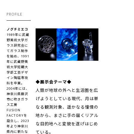
PROFILE
ノグチミエコ
1989年に武蔵
野美術大学ガ
ラス研究会に
てガラス制作
を始め、1991
年に武蔵野美
術大学短期大
学部工芸デザ
イン陶磁専攻
◆展示会テーマ◆
科を卒業。
2004年には、
人類が地球の外へと生活圏を広
神奈川県藤沢
げようとしている現代、月は単
市に吹きガラ
ス工房
なる観測対象、遥かなる憧憬の
FUSION
地から、まさに手の届くリアル
FACTORYを
設立し、2023
な目的地へと変貌を遂げはじめ
年より神奈川
ている。
県内に新たな