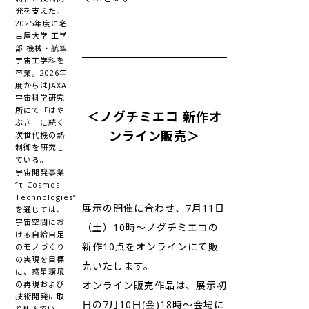
発を支えた。
2025年度に名
古屋大学 工学
部 機械・航空
宇宙工学科を
卒業。2026年
度からはJAXA
宇宙科学研究
所にて「はや
＜ノグチミエコ 新作オ
ぶさ」に続く
ンライン販売＞
次世代機の熱
制御を研究し
ている。
宇宙開発事業
“τ-Cosmos
Technologies”
展示の開催に合わせ、7月11日
を通じては、
宇宙空間にお
（土）10時～ノグチミエコの
ける自給自足
新作10点をオンラインにて販
のモノづくり
の実現を目標
売いたします。
に、惑星環境
の再現および
オンライン販売作品は、展示初
技術開発に取
日の7月10日(金)18時～会場に
り組んでい