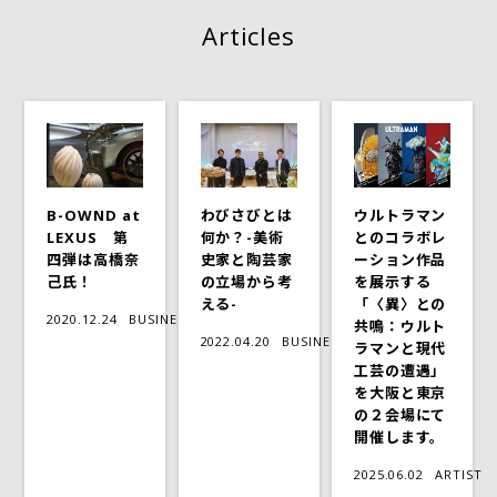
Articles
B-OWND at
わびさびとは
ウルトラマン
LEXUS 第
何か？-美術
とのコラボレ
四弾は高橋奈
史家と陶芸家
ーション作品
己氏！
の立場から考
を展示する
える-
「〈異〉との
2020.12.24
BUSINESS
共鳴：ウルト
2022.04.20
BUSINESS
ラマンと現代
工芸の遭遇」
を大阪と東京
の２会場にて
開催します。
2025.06.02
ARTIST