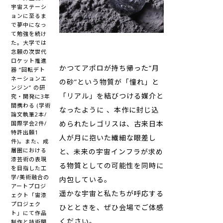
宇宙ステーシ
ョンに至るま
で夢中になっ
て勉強を続け
た。大学では
念願の次世代
ロケット推進
かつてアポロが持ち帰った“月
器 “回転デト
ネーションエ
の砂”という物質が「憧れ」と
ンジン” の研
「リアル」を結びつける媒介と
究・開発に3年
間携わる (学術
なったように 、本作に封じ込
論文執筆2本/
められたレゴリスは、古来日本
国際学会2件/
特許出願1
人が月に抱いた繊細な眼差し
件)。また、成
層圏における
と、未来の宇宙インフラが求め
漆芸術の表現
る物質としての可能性を同時に
を目指した工
学/美術融合の
内包している。
アートプロジ
遥かな宇宙と私たちが呼応する
ェクト「宙漆
プロジェク
ひとときを、ぜひ会場でご体感
ト」にて作品
ください。
制作と技術開