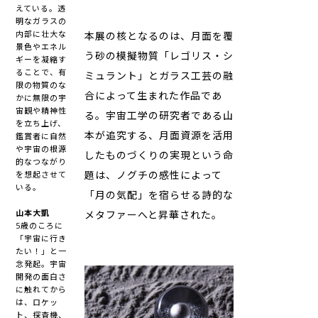
えている。透
明なガラスの
内部に壮大な
本展の核となるのは、月面を覆
景色やエネル
う砂の模擬物質「レゴリス・シ
ギーを凝縮す
ることで、有
ミュラント」とガラス工芸の融
限の物質のな
合によって生まれた作品であ
かに無限の宇
宙観や精神性
る。宇宙工学の研究者である山
を立ち上げ、
本が追究する、月面資源を活用
鑑賞者に自然
や宇宙の根源
したものづくりの実現という命
的なつながり
題は、ノグチの感性によって
を想起させて
いる。
「月の気配」を宿らせる詩的な
山本大凱
メタファーへと昇華された。
5歳のころに
「宇宙に行き
たい！」と一
念発起。宇宙
開発の面白さ
に触れてから
は、ロケッ
ト、探査機、