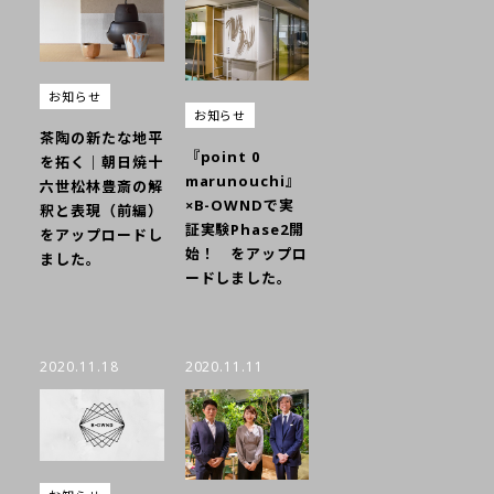
お知らせ
お知らせ
茶陶の新たな地平
『point 0
を拓く｜朝日焼十
marunouchi』
六世松林豊斎の解
×B-OWNDで実
釈と表現（前編）
証実験Phase2開
をアップロードし
始！ をアップロ
ました。
ードしました。
2020.11.18
2020.11.11