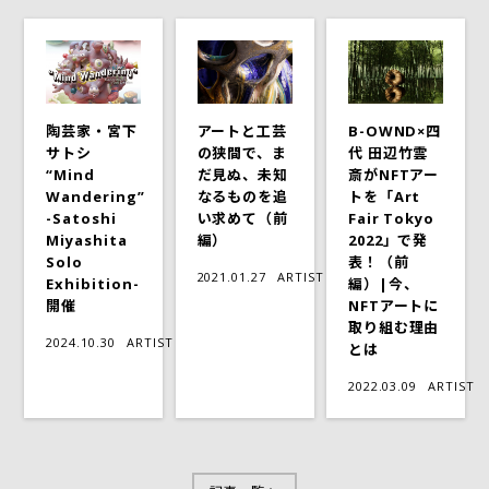
陶芸家・宮下
アートと工芸
B-OWND×四
サトシ
の狭間で、ま
代 田辺竹雲
“Mind
だ見ぬ、未知
斎がNFTアー
Wandering”
なるものを追
トを「Art
-Satoshi
い求めて（前
Fair Tokyo
Miyashita
編）
2022」で発
Solo
表！（前
2021.01.27
ARTIST
Exhibition-
編）|今、
開催
NFTアートに
取り組む理由
2024.10.30
ARTIST
とは
2022.03.09
ARTIST