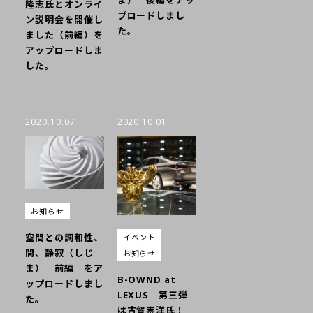
ま） 後編をアッ
隆志氏とオンライ
プロードしまし
ン説明会を開催し
た。
ました（前編）を
アップロードしま
した。
2020.10.07
2020.10.01
お知らせ
空間との調和性、
イベント
間、静寂（しじ
お知らせ
ま） 前編 をア
B-OWND at
ップロードしまし
LEXUS 第三弾
た。
は古賀崇洋氏！