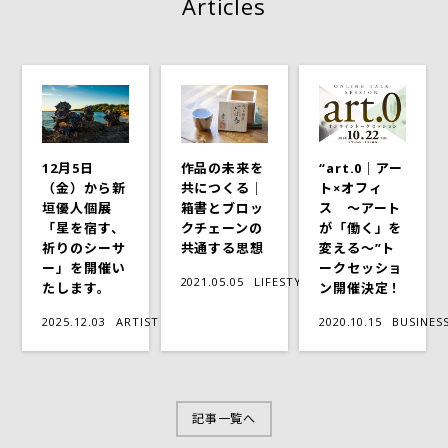
Articles
12月5日
作品の未来を
“art.0｜アー
（金）から新
共につくる｜
ト×オフィ
垣優人個展
箱書とブロッ
ス ～アート
「星を宿す、
クチェーンの
が「働く」を
祈りのシーサ
共通する思想
変える～”ト
ー」を開催い
ークセッショ
2021.05.05
LIFESTYLE
たします。
ン開催決定！
2025.12.03
ARTIST
2020.10.15
BUSINES
記事一覧へ