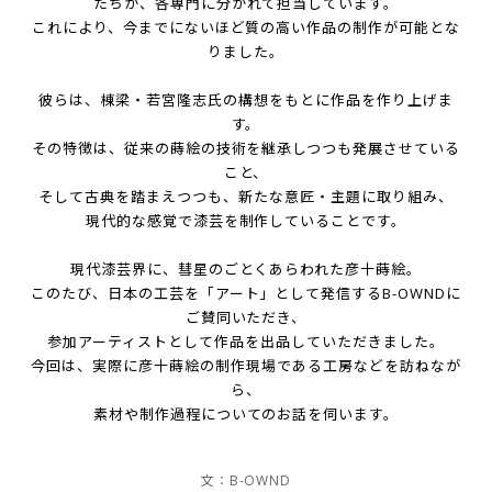
たちが、各専門に分かれて担当しています。
これにより、今までにないほど質の高い作品の制作が可能とな
りました。
彼らは、棟梁・若宮隆志氏の構想をもとに作品を作り上げま
す。
その特徴は、従来の蒔絵の技術を継承しつつも発展させている
こと、
そして古典を踏まえつつも、新たな意匠・主題に取り組み、
現代的な感覚で漆芸を制作していることです。
現代漆芸界に、彗星のごとくあらわれた彦十蒔絵。
このたび、日本の工芸を「アート」として発信するB-OWNDに
ご賛同いただき、
参加アーティストとして作品を出品していただきました。
今回は、実際に彦十蒔絵の制作現場である工房などを訪ねなが
ら、
素材や制作過程についてのお話を伺います。
文：B-OWND