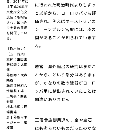
る。2014年に
に行われた明治時代よりもずっ
は平成26年度
文化庁文化交
と以前から、ヨーロッパでも評
流使にも指名
価され、例えばオーストリアの
され、国内外
で多数の展示
シェーンブルン宮殿には、漆の
を開催してい
間があることが知られています
る。
ね。
【取材協力】
（五十音順）
塗師：
生田圭
蒔絵師：
大森
若宮
海外輸出の研究はまだこ
修
れから、という部分はあります
蒔絵師：
大森
晴香
が、かなりの数の漆器がヨーロ
輪島漆器組合
ッパ用に輸出されていたことは
漆精製工場
工場長：
関山
間違いありません。
秀信
椀木地師：
西
端良雄
彦十蒔絵マネ
――王侯貴族御用達の、金や宝石
ージャー：
高
禎蓮
にも劣らないものだったのかな