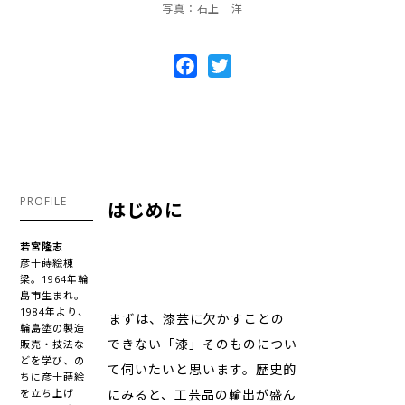
写真：石上 洋
Facebook
Twitter
PROFILE
はじめに
若宮隆志
彦十蒔絵棟
梁。1964年輪
島市生まれ。
1984年より、
――まずは、漆芸に欠かすことの
輪島塗の製造
できない「漆」そのものについ
販売・技法な
どを学び、の
て伺いたいと思います。歴史的
ちに彦十蒔絵
を立ち上げ
にみると、工芸品の輸出が盛ん