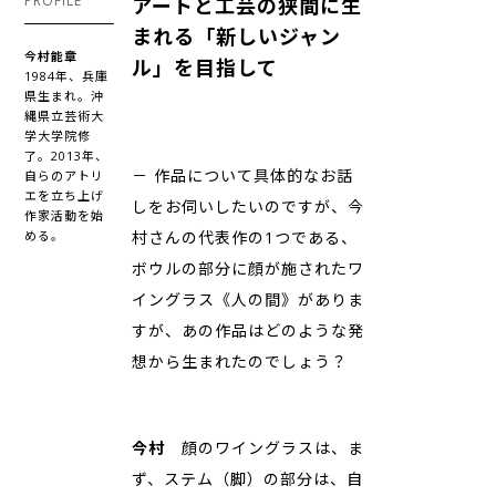
PROFILE
アートと工芸の狭間に生
まれる「新しいジャン
今村能章
ル」を目指して
1984年、兵庫
県生まれ。沖
縄県立芸術大
学大学院修
了。2013年、
－ 作品について具体的なお話
自らのアトリ
エを立ち上げ
しをお伺いしたいのですが、今
作家活動を始
める。
村さんの代表作の1つである、
ボウルの部分に顔が施されたワ
イングラス《人の間》がありま
すが、あの作品はどのような発
想から生まれたのでしょう？
今村
顔のワイングラスは、ま
ず、ステム（脚）の部分は、自