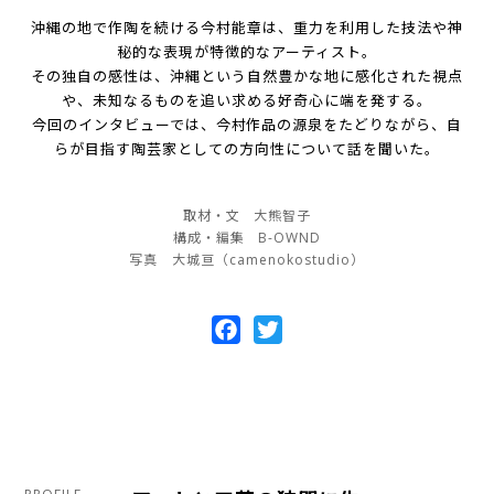
沖縄の地で作陶を続ける今村能章は、重力を利用した技法や神
秘的な表現が特徴的なアーティスト。
その独自の感性は、沖縄という自然豊かな地に感化された視点
や、未知なるものを追い求める好奇心に端を発する。
今回のインタビューでは、今村作品の源泉をたどりながら、自
らが目指す陶芸家としての方向性について話を聞いた。
取材・文 大熊智子
構成・編集 B-OWND
写真 大城亘（camenokostudio）
Facebook
Twitter