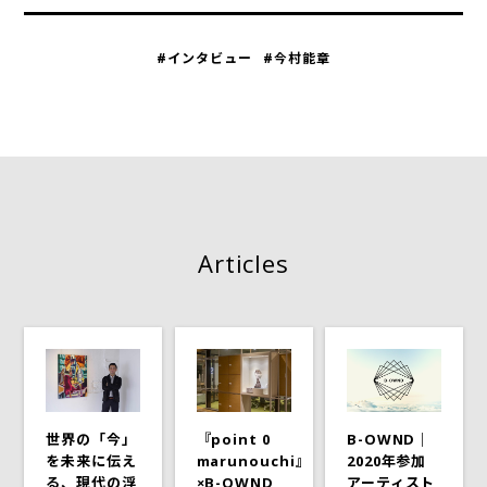
#インタビュー
#今村能章
Articles
世界の「今」
『point 0
B-OWND｜
を未来に伝え
marunouchi』
2020年参加
る、現代の浮
×B-OWND
アーティスト