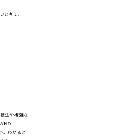
たいと考え、
た技法や複雑な
WND
んか。わかると