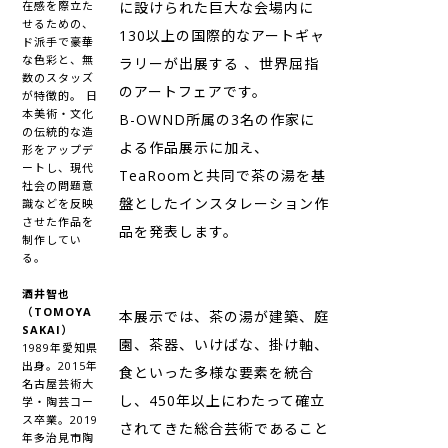
に設けられた巨大な会場内に
在感を際立た
せるための、
130以上の国際的なアートギャ
ド派手で豪華
な色彩と、無
ラリーが出展する 、世界屈指
数のスタッズ
のアートフェアです。
が特徴的。 日
本美術・文化
B-OWND所属の3名の作家に
の伝統的な造
よる作品展示に加え、
形をアップデ
ートし、現代
TeaRoomと共同で茶の湯を基
社会の問題意
盤としたインスタレーション作
識などを反映
させた作品を
品を発表します。
制作してい
る。
酒井智也
（TOMOYA
本展示では、茶の湯が建築、庭
SAKAI）
園、茶器、いけばな、掛け軸、
1989年愛知県
出身。2015年
食といった多様な要素を統合
名古屋芸術大
し、450年以上にわたって確立
学・陶芸コー
ス卒業。2019
されてきた総合芸術であること
年多治見市陶