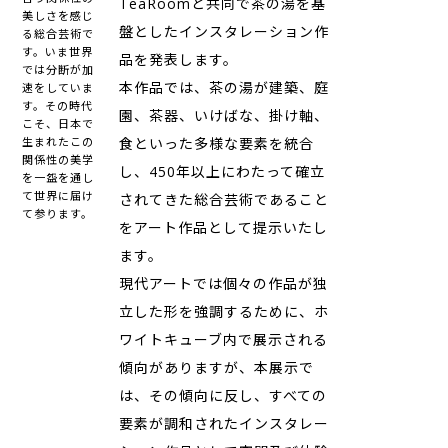
TeaRoomと共同で茶の湯を基
美しさを感じ
盤としたインスタレーション作
る総合芸術で
す。いま世界
品を発表します。
では分断が加
本作品では、茶の湯が建築、庭
速をしていま
す。その時代
園、茶器、いけばな、掛け軸、
こそ、日本で
食といった多様な要素を統合
生まれたこの
関係性の美学
し、450年以上にわたって確立
を一盌を通し
て世界に届け
されてきた総合芸術であること
て参ります。
をアート作品として提示いたし
ます。
現代アートでは個々の作品が独
立した形を強調するために、ホ
ワイトキューブ内で展示される
傾向がありますが、本展示で
は、その傾向に反し、すべての
要素が調和されたインスタレー