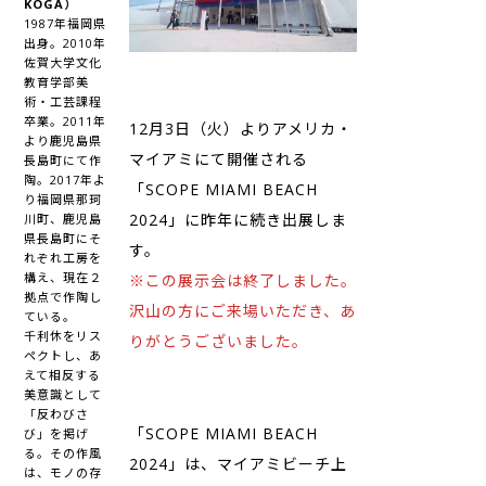
KOGA）
1987年福岡県
出身。2010年
佐賀大学文化
教育学部美
術・工芸課程
卒業。2011年
12月3日（火）よりアメリカ・
より鹿児島県
マイアミにて開催される
長島町にて作
陶。2017年よ
「SCOPE MIAMI BEACH
り福岡県那珂
2024」に昨年に続き出展しま
川町、鹿児島
県長島町にそ
す。
れぞれ工房を
構え、現在２
※この展示会は終了しました。
拠点で作陶し
沢山の方にご来場いただき、あ
ている。
千利休をリス
りがとうございました。
ペクトし、あ
えて相反する
美意識として
「反わびさ
「SCOPE MIAMI BEACH
び」を掲げ
る。その作風
2024」は、マイアミビーチ上
は、モノの存