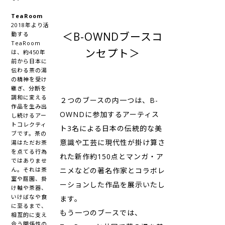
TeaRoom
2018年より活
＜B-OWNDブースコ
動する
TeaRoom
ンセプト＞
は、約450年
前から日本に
伝わる茶の湯
の精神を受け
継ぎ、分断を
調和に変える
２つのブースの内一つは、B-
作品を生み出
OWNDに参加するアーティス
し続けるアー
トコレクティ
ト3名による日本の伝統的な美
ブです。茶の
意識や工芸に現代性が掛け算さ
湯はただお茶
を点てる行為
れた新作約150点とマンガ・ア
ではありませ
ニメなどの著名作家とコラボレ
ん。それは茶
室や庭園、掛
ーションした作品を展示いたし
け軸や茶器、
いけばなや食
ます。
に至るまで、
もう一つのブースでは、
相互的に支え
合う関係性の