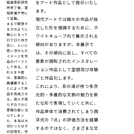
をアート作品として提示いたし
磁器意匠研究
所修了後、愛
ます。
知県瀬戸市に
て活動。
現代アートでは個々の作品が独
まるで瞑想す
立した形を強調するために、ホ
るかのように
無心になって
ワイトキューブ内で展示される
ロクロと向き
傾向がありますが、本展示で
合い、ふいに
思い浮かんだ
は、その傾向に反し、すべての
イメージを作
要素が調和されたインスタレー
品のパーツと
して作る。そ
ション作品として空間及び体験
れらを今度
ごと作品化します。
は、意識的に
再構築するこ
これにより、茶の湯が持つ多次
とによって作
品を完成させ
元的・多層的な文脈の魅力を新
る。知らず知
たな形で表現していくと共に、
らずのうちに
意識の底に沈
作品単体で消費されてしまう西
んでしまっ
洋式の『点』の評価方法を踏襲
た、本当は大
切だったはず
するのではなく、さまざまな文
の記憶を、作