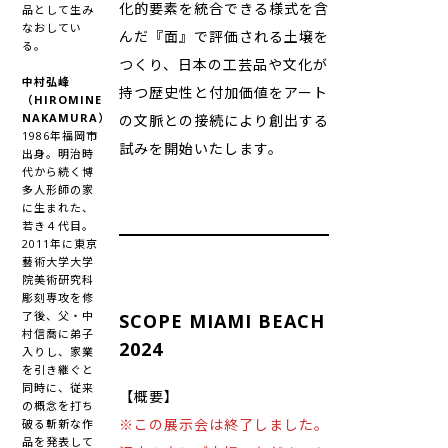
化的要素を統合できる様式を含
品として生み
なおしてい
んだ『面』で評価される土壌を
る。
つくり、日本の工芸品や文化が
中村弘峰
持つ歴史性と付加価値をアート
（HIROMINE
NAKAMURA）
の文脈との接続により創出する
1986年福岡市
試みを開始いたします。
出身。明治時
代から続く博
多人形師の家
に生まれた、
若き４代目。
2011年に東京
藝術大学大学
院美術研究科
彫刻専攻を修
了後、父・中
SCOPE MIAMI BEACH
村信喬に弟子
2024
入りし、家業
を引き継ぐと
同時に、従来
【概要】
の概念を打ち
※この展示会は終了しました。
破る斬新な作
品を発表して