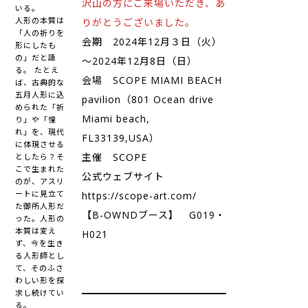
沢山の方にご来場いただき、あ
いる。
人形の本質は
りがとうございました。
「人の祈りを
会期 2024年12月３日（火）
形にしたも
の」だと語
～2024年12月8日（日）
る。 たとえ
会場 SCOPE MIAMI BEACH
ば、古典的な
五月人形に込
pavilion（801 Ocean drive
められた「祈
Miami beach,
り」や「憧
れ」を、現代
FL33139,USA）
に体現させる
主催 SCOPE
としたら？そ
こで生まれた
公式ウェブサイト
のが、アスリ
ートに見立て
https://scope-art.com/
た御所人形だ
【B-OWNDブース】 G019・
った。人形の
本質は変え
H021
ず、今を生き
る人形師とし
て、そのふさ
わしい形を探
求し続けてい
る。