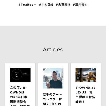
#TeaRoom
#中村弘峰
#古賀崇洋
#酒井智也
Articles
この度、B-
B-OWND at
OWNDは
LEXUS 第
若手のアート
2025年日本
二弾は中村弘
コレクターに
国際博覧会
峰氏！
聞く|自らの