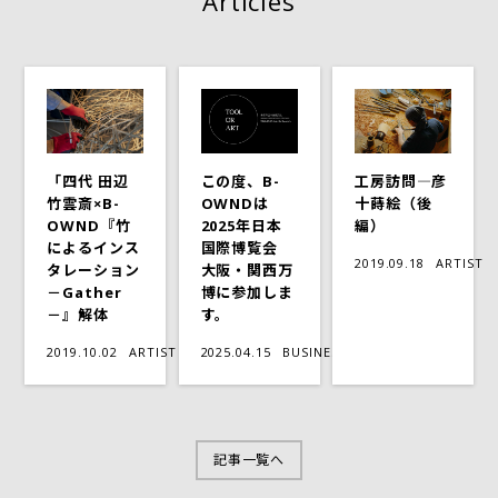
Articles
「四代 田辺
この度、B-
工房訪問―彦
竹雲斎×B-
OWNDは
十蒔絵（後
OWND『竹
2025年日本
編）
によるインス
国際博覧会
2019.09.18
ARTIST
タレーション
大阪・関西万
－Gather
博に参加しま
－』解体
す。
2019.10.02
ARTIST
2025.04.15
BUSINESS
記事一覧へ