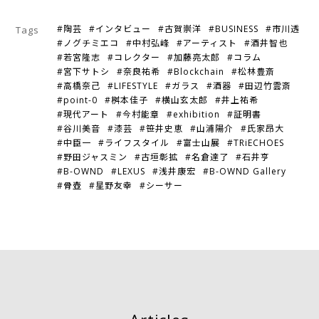
#陶芸
#インタビュー
#古賀崇洋
#BUSINESS
#市川透
Tags
#ノグチミエコ
#中村弘峰
#アーティスト
#酒井智也
#若宮隆志
#コレクター
#加藤亮太郎
#コラム
#宮下サトシ
#奈良祐希
#Blockchain
#松林豊斎
#高橋奈己
#LIFESTYLE
#ガラス
#酒器
#田辺竹雲斎
#point-0
#桝本佳子
#横山玄太郎
#井上祐希
#現代アート
#今村能章
#exhibition
#証明書
#谷川美音
#漆芸
#笹井史恵
#山浦陽介
#氏家昂大
#中臣一
#ライフスタイル
#富士山展
#TRiECHOES
#野田ジャスミン
#古垣彰拡
#名倉達了
#石井亨
#B-OWND
#LEXUS
#浅井康宏
#B-OWND Gallery
#骨壺
#星野友幸
#シーサー