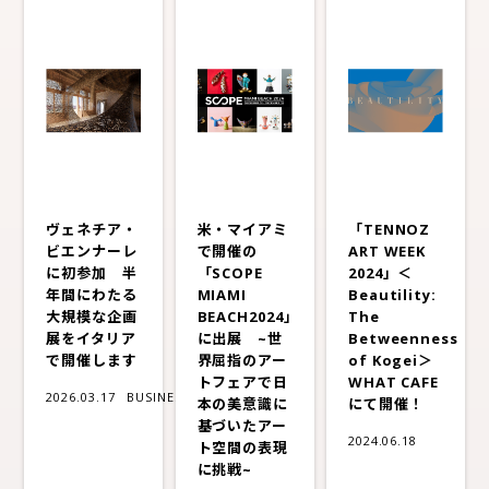
ヴェネチア・
米・マイアミ
「TENNOZ
ビエンナーレ
で開催の
ART WEEK
に初参加 半
「SCOPE
2024」＜
年間にわたる
MIAMI
Beautility:
大規模な企画
BEACH2024」
The
展をイタリア
に出展 ~世
Betweenness
で開催します
界屈指のアー
of Kogei＞
トフェアで日
WHAT CAFE
2026.03.17
BUSINESS
本の美意識に
にて開催！
基づいたアー
2024.06.18
ト空間の表現
に挑戦~