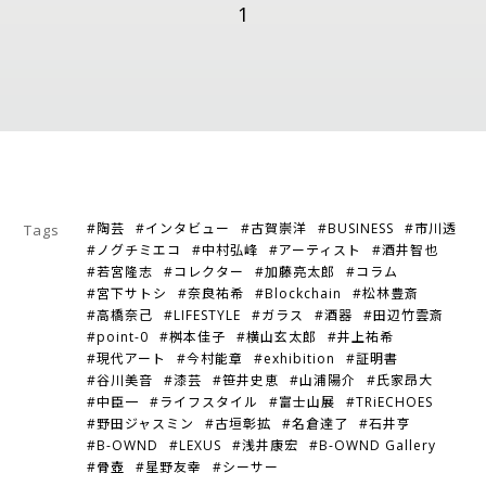
1
#陶芸
#インタビュー
#古賀崇洋
#BUSINESS
#市川透
Tags
#ノグチミエコ
#中村弘峰
#アーティスト
#酒井智也
#若宮隆志
#コレクター
#加藤亮太郎
#コラム
#宮下サトシ
#奈良祐希
#Blockchain
#松林豊斎
#高橋奈己
#LIFESTYLE
#ガラス
#酒器
#田辺竹雲斎
#point-0
#桝本佳子
#横山玄太郎
#井上祐希
#現代アート
#今村能章
#exhibition
#証明書
#谷川美音
#漆芸
#笹井史恵
#山浦陽介
#氏家昂大
#中臣一
#ライフスタイル
#富士山展
#TRiECHOES
#野田ジャスミン
#古垣彰拡
#名倉達了
#石井亨
#B-OWND
#LEXUS
#浅井康宏
#B-OWND Gallery
#骨壺
#星野友幸
#シーサー