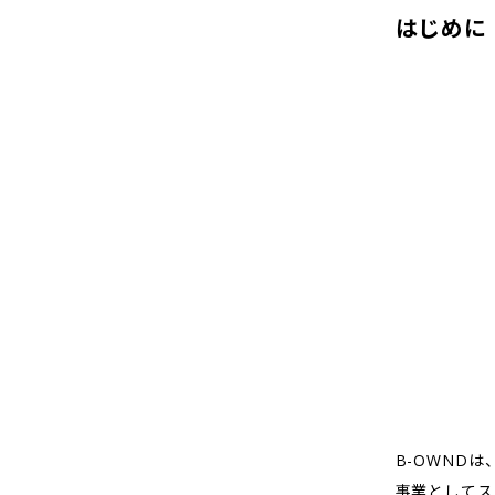
はじめに
B-OWND
事業としてス