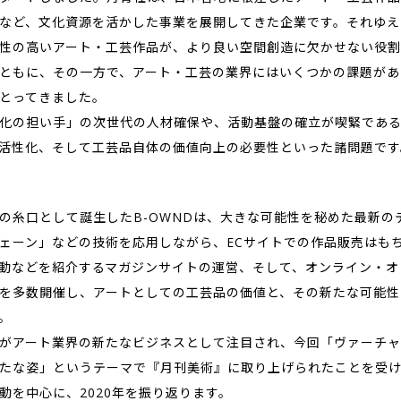
など、文化資源を活かした事業を展開してきた企業です。それゆえ
性の高いアート・工芸作品が、より良い空間創造に欠かせない役割
ともに、その一方で、アート・工芸の業界にはいくつかの課題があ
とってきました。
化の担い手」の次世代の人材確保や、活動基盤の確立が喫緊である
活性化、そして工芸品自体の価値向上の必要性といった諸問題です
の糸口として誕生したB-OWNDは、大きな可能性を秘めた最新の
ェーン」などの技術を応用しながら、ECサイトでの作品販売はも
動などを紹介するマガジンサイトの運営、そして、オンライン・オ
を多数開催し、アートとしての工芸品の価値と、その新たな可能性
。
がアート業界の新たなビジネスとして注目され、今回「ヴァーチャ
たな姿」というテーマで『月刊美術』に取り上げられたことを受け
動を中心に、2020年を振り返ります。