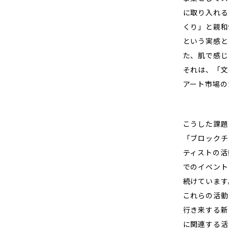
に取り入れる
くり」と親和
という実感と
た、肌で感じ
それは、「文
アート市場の
こうした課題
「ブロックチ
ティストの活
でのイベント
続けています
これらの活動
行き来する新
に関連する活