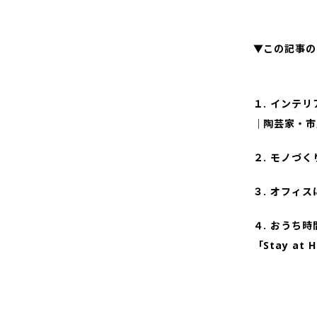
▼この記事の
１. インテ
｜陶芸家・市
２. モノづく
３. オフィス
４. おうち
「Stay a