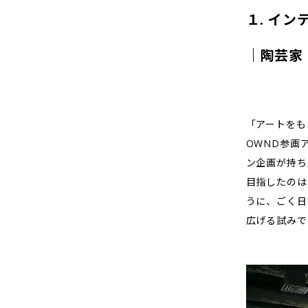
１. イ
｜陶芸家
「アートをも
OWND参画
ン企画が持ち
目指したのは
うに、ごく日
広げる試みで