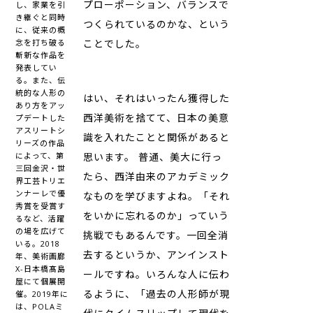
プローポーション、バランスで
し、家業を引
き継ぐと同時
つくられているのかな、という
に、従来の概
念を打ち破る
ことでした。
斬新な作品を
発表してい
る。また、伝
統的な人形の
はい、それはいったん獲得した
あり方をアッ
西洋美術を捨てて、日本の美意
プデートした
アスリートシ
識を入れたことと関係があると
リーズの作品
によって、第
思います。 普通、美大に行っ
三回金沢・世
たら、西洋由来のアカデミック
界工芸トリエ
ンナーレで優
なものを学びますよね。「それ
秀賞を受賞す
をいかに忘れるのか」っていう
るなど、活躍
の場を広げて
挑戦でもあるんです。一回全消
いる。2018
去するというか、アンインスト
年、美術画廊
X-日本橋髙島
ールですね。いろんな人に伝わ
屋にて個展開
るように、「過去の人形師が現
催。2019年に
は、POLAミ