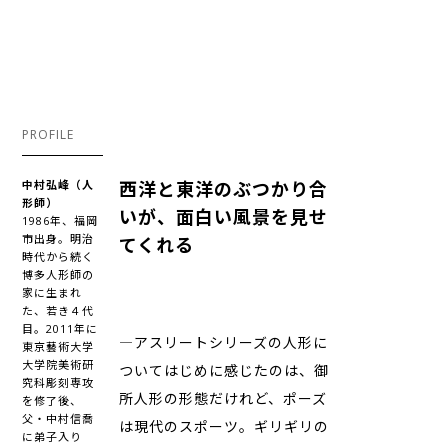
PROFILE
中村弘峰（人
西洋と東洋のぶつかり合
形師）
いが、面白い風景を見せ
1986年、福岡
市出身。明治
てくれる
時代から続く
博多人形師の
家に生まれ
た、若き４代
目。2011年に
―アスリートシリーズの人形に
東京藝術大学
大学院美術研
ついてはじめに感じたのは、御
究科彫刻専攻
所人形の形態だけれど、ポーズ
を修了後、
父・中村信喬
は現代のスポーツ。ギリギリの
に弟子入り