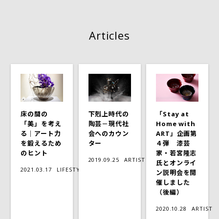
Articles
床の間の
下剋上時代の
「Stay at
「美」を考え
陶芸－現代社
Home with
る｜アート力
会へのカウン
ART」企画第
を鍛えるため
ター
４弾 漆芸
のヒント
家・若宮隆志
2019.09.25
ARTIST
氏とオンライ
2021.03.17
LIFESTYLE
ン説明会を開
催しました
（後編）
2020.10.28
ARTIST