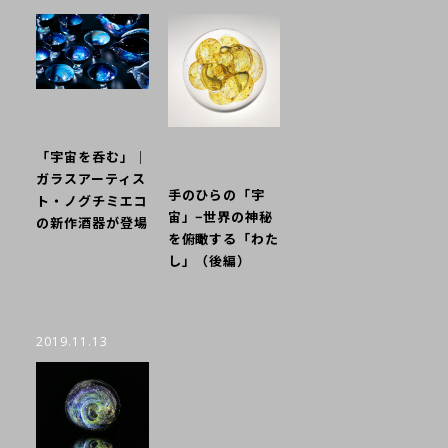
「宇宙を呑む」｜
ガラスアーティス
手のひらの「宇
ト・ノグチミエコ
宙」−世界の神秘
の新作酒器が登場
を俯瞰する「わた
し」（後編）
2019.11.13