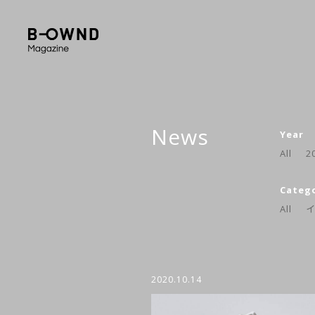
News
Year
All
2
Categ
All
2020.10.14