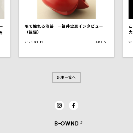
眼で触れる漆芸 ―笹井史恵インタビュー
こ
ー
（後編）
大
氏
2020.03.11
ARTIST
20
記事一覧へ