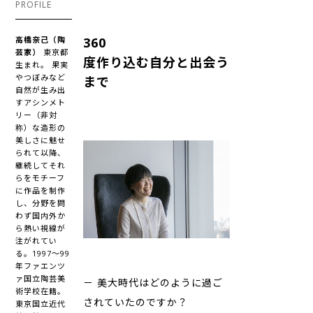
PROFILE
高橋奈己（陶
360
芸家）
東京都
度作り込む自分と出会う
生まれ。 果実
やつぼみなど
まで
自然が生み出
すアシンメト
リー（非対
称）な造形の
美しさに魅せ
られて以降、
継続してそれ
らをモチーフ
に作品を制作
し、分野を問
わず国内外か
ら熱い視線が
注がれてい
る。1997～99
年ファエンツ
ァ国立陶芸美
－ 美大時代はどのように過ご
術学校在籍。
されていたのですか？
東京国立近代