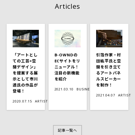
Articles
「アートとし
B-OWNDの
引箔作家‧村
ての工芸×空
ECサイトをリ
田紘平氏と空
間デザイン」
ニューアル！
間を引き立て
を提案する展
注目の新機能
るアートパネ
示として市川
を紹介
ルスピーカー
透氏の作品が
を制作！
2021.03.10
BUSINESS
登場！
2021.04.07
ARTIST
2020.07.15
ARTIST
記事一覧へ