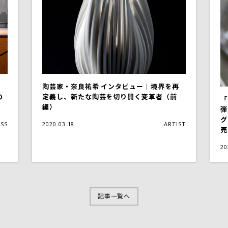
陶芸家・奈良祐希 インタビュー｜境界を再
定義し、新たな陶芸を切り開く変革者（前
の
「
編）
）
弾
グ
2020.03.18
ARTIST
ESS
売
20
記事一覧へ