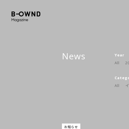
News
Year
All
2
Categ
All
お知らせ