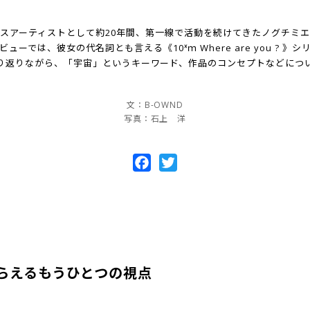
スアーティストとして約20年間、第一線で活動を続けてきたノグチミ
ューでは、彼女の代名詞とも言える《10ˣｍ Where are you ? 》
り返りながら、「宇宙」というキーワード、作品のコンセプトなどにつ
文：B-OWND
写真：石上 洋
Facebook
Twitter
らえるもうひとつの視点