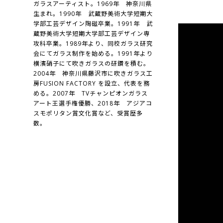
ガラスアーティスト。1969年 神奈川県
生まれ。1990年 武蔵野美術大学短期大
学部工芸デザイン陶磁卒業。1991年 武
蔵野美術大学短期大学部工芸デザイン専
攻科卒業。1989年より、同校ガラス研究
会にてガラス制作を始める。1991年より
横濱硝子にて吹きガラスの研鑽を積む。
2004年 神奈川県藤沢市に吹きガラス工
房FUSION FACTORY を設立、代表を務
める。2007年 TVチャンピオンガラス
アート王選手権優勝、2018年 アジアコ
スモポリタン賞文化賞など、受賞歴多
数。