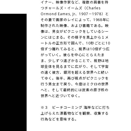
イナー、映像作家など、複数の肩書を持
つチャールズ・イームズ（Charles
Ormond Eames, Jr、1907－1978）と
その妻で画家のレイによって、1968年に
制作された映像、および書籍である。映
像は、男女がピクニックをしているシー
ンにはじまる。その様子を真上から１メ
ートルの正方形で囲んで、10秒ごとに10
倍ずつ離れてみると、視界は10倍ずつ広
がっていく。彼らを中心にとらえたま
ま、少しずつ遠ざかることで、視野は地
球全体を見るまでに広がり、そして宇宙
の遠く彼方、銀河を超える世界へと続い
てゆく。後半、再び視点がピクニックを
行う男女まで戻り、今度はミクロの世界
へと、そして最終的には炭素の原子核の
世界へと近づいてゆく。
※３ ビーチコーミング 海岸などに打ち
上げらえた漂着物などを観察、収集する
行為などを意味する。