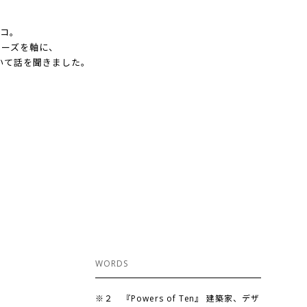
エコ。
シリーズを軸に、
いて話を聞きました。
WORDS
※２ 『Powers of Ten』 建築家、デザ