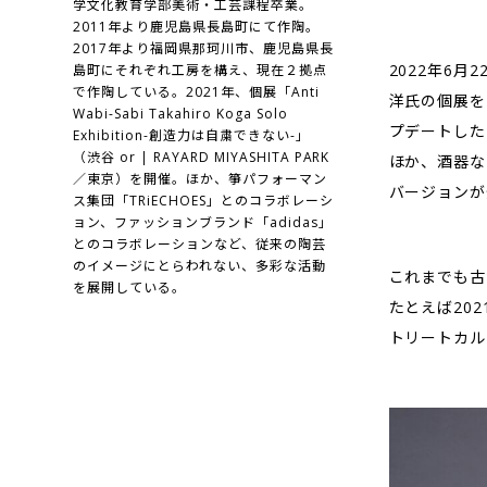
学文化教育学部美術・工芸課程卒業。
2011年より鹿児島県長島町にて作陶。
2017年より福岡県那珂川市、鹿児島県長
2022年6
島町にそれぞれ工房を構え、現在２拠点
で作陶している。2021年、個展「Anti
洋氏の個展を
Wabi-Sabi Takahiro Koga Solo
プデートした古
Exhibition-創造力は自粛できない-」
（渋谷 or | RAYARD MIYASHITA PARK
ほか、酒器な
／東京）を開催。ほか、箏パフォーマン
バージョンが
ス集団「TRiECHOES」とのコラボレーシ
ョン、ファッションブランド「adidas」
とのコラボレーションなど、従来の陶芸
のイメージにとらわれない、多彩な活動
これまでも古
を展開している。
たとえば20
トリートカル