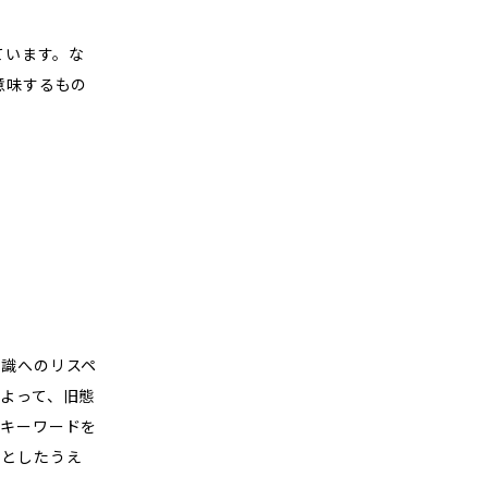
ています。な
意味するもの
識へのリスペ
よって、旧態
キーワードを
るとしたうえ