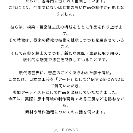
たちが、各専門に分かれて担当しています。
これにより、今までにないほど質の高い作品の制作が可能とな
りました。
彼らは、棟梁・若宮隆志氏の構想をもとに作品を作り上げま
す。
その特徴は、従来の蒔絵の技術を継承しつつも発展させている
こと、
そして古典を踏まえつつも、新たな意匠・主題に取り組み、
現代的な感覚で漆芸を制作していることです。
現代漆芸界に、彗星のごとくあらわれた彦十蒔絵。
このたび、日本の工芸を「アート」として発信するB-OWNDに
ご賛同いただき、
参加アーティストとして作品を出品していただきました。
今回は、実際に彦十蒔絵の制作現場である工房などを訪ねなが
ら、
素材や制作過程についてのお話を伺います。
文：B-OWND