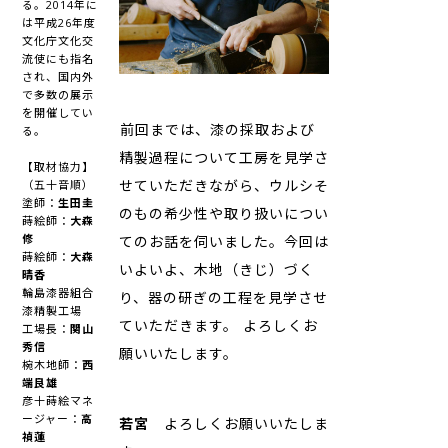
る。2014年に
は平成26年度
文化庁文化交
流使にも指名
され、国内外
で多数の展示
を開催してい
――前回までは、漆の採取および
る。
精製過程について工房を見学さ
【取材協力】
せていただきながら、ウルシそ
（五十音順）
塗師：
生田圭
のもの希少性や取り扱いについ
蒔絵師：
大森
修
てのお話を伺いました。今回は
蒔絵師：
大森
いよいよ、木地（きじ）づく
晴香
輪島漆器組合
り、器の研ぎの工程を見学させ
漆精製工場
ていただきます。 よろしくお
工場長：
関山
秀信
願いいたします。
椀木地師：
西
端良雄
彦十蒔絵マネ
ージャー：
高
若宮
よろしくお願いいたしま
禎蓮