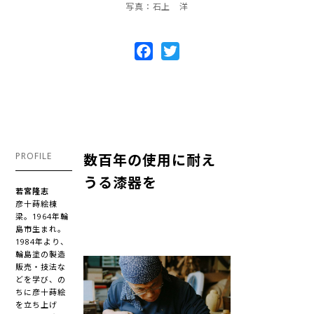
写真：石上 洋
Facebook
Twitter
PROFILE
数百年の使用に耐え
うる漆器を
若宮隆志
彦十蒔絵棟
梁。1964年輪
島市生まれ。
1984年より、
輪島塗の製造
販売・技法な
どを学び、の
ちに彦十蒔絵
を立ち上げ