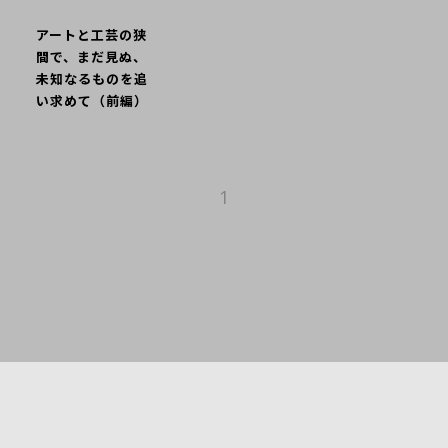
アートと工芸の狭
間で、まだ見ぬ、
未知なるものを追
い求めて（前編）
1