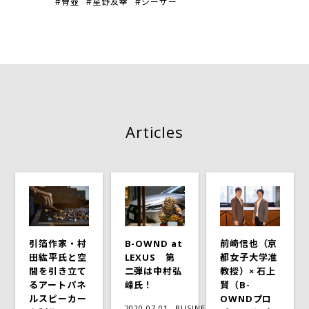
#骨壺
#星野友幸
#シーサー
Articles
引箔作家‧村
B-OWND at
前崎信也（京
田紘平氏と空
LEXUS 第
都女子大学准
間を引き立て
二弾は中村弘
教授）× 石上
るアートパネ
峰氏！
賢（B-
ルスピーカー
OWNDプロ
2020.07.01
BUSINESS