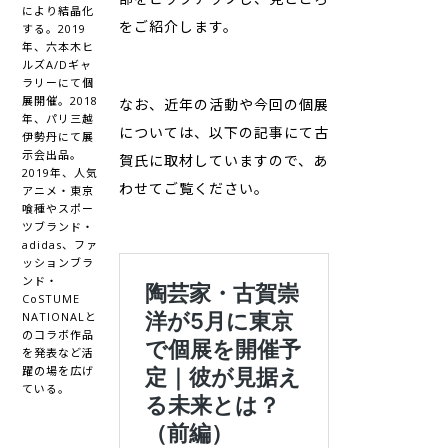
により結晶化
をご紹介します。
する。2019
年、六本木ヒ
ルズA/Dギャ
ラリーにて個
展開催。2018
なお、近年の活動や今回の個展
年、パリ三越
については、以下の記事にて古
伊勢丹にて展
示会出品。
賀氏に取材していますので、あ
2019年、人気
わせてご覧ください。
アニメ・東京
喰種やスポー
ツブランド・
adidas、ファ
ッションブラ
ンド・
CoSTUME
NATIONALと
のコラボ作品
を発表など活
躍の場を広げ
ている。