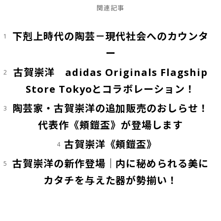
関連記事
下剋上時代の陶芸－現代社会へのカウンタ
1
ー
古賀崇洋 adidas Originals Flagship
2
Store Tokyoとコラボレーション！
陶芸家・古賀崇洋の追加販売のおしらせ！
3
代表作《頬鎧盃》が登場します
古賀崇洋《頬鎧盃》
4
古賀崇洋の新作登場｜内に秘められる美に
5
カタチを与えた器が勢揃い！