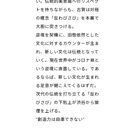
い。伝統的美意識へのリスペク
トを持ちながらも、古賀は対極
の概念「反わびさび」を本展で
大胆に突きつける。
逆境を契機に、旧態依然とした
文化に対するカウンターが生ま
れ、新しい文化は伝統となって
いく。現在世界中がコロナ禍と
いう逆境に直面している。であ
るならば、新しい文化が生まれ
る足音が聞こえてくるはずだ。
次代の伝統を打ち立てる「反わ
びさび」の下剋上が渋谷から狼
煙を上げる。
“創造力は自粛できない”