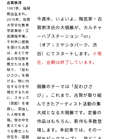
古賀崇洋
1987年、福岡
県出生まれ。
今週末、いよいよ、陶芸家・古
2010年、佐賀
大学文化教育
賀崇洋氏の大個展が、カルチャ
学部美術・工
ーハブステーション「or」
芸課程卒業。
千利休に感銘
（オア；ミヤシタパーク、渋
を受けた古賀
は、あえて作
谷）にてスタートします。
※現
品の存在感を
在、会期は終了しています。
際立たせる意
味で、「反わ
びさび」を掲
げる。物に内
個展のテーマは「反わびさ
在する力を可
視化するため
び」。これまで、古賀が取り組
に、スタッズ
（突起）を使
んできたアーティスト活動の集
用し、突出し
大成となる大個展です。定番の
た人物を表
現。世の中を
作品はもちろん、新作も多数登
変えてゆくよ
場します。本記事では、その一
うな際立った
存在を、磁器
部をピックアップし、見どころ